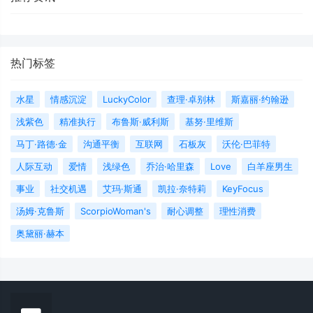
热门标签
水星
情感沉淀
LuckyColor
查理·卓别林
斯嘉丽·约翰逊
浅紫色
精准执行
布鲁斯·威利斯
基努·里维斯
马丁·路德·金
沟通平衡
互联网
石板灰
沃伦·巴菲特
人际互动
爱情
浅绿色
乔治·哈里森
Love
白羊座男生
事业
社交机遇
艾玛·斯通
凯拉·奈特莉
KeyFocus
汤姆·克鲁斯
ScorpioWoman's
耐心调整
理性消费
奥黛丽·赫本