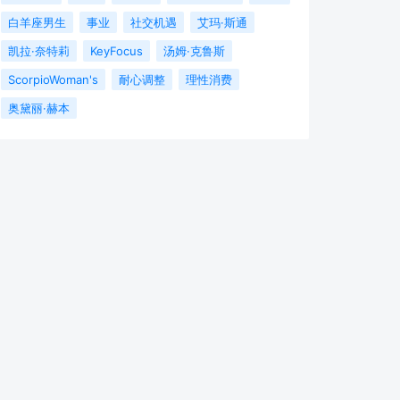
白羊座男生
事业
社交机遇
艾玛·斯通
凯拉·奈特莉
KeyFocus
汤姆·克鲁斯
ScorpioWoman's
耐心调整
理性消费
奥黛丽·赫本