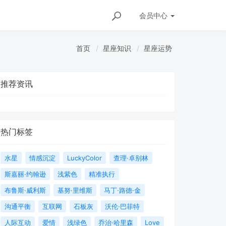
会员
中心
首页
星座知识
星座运势
推荐资讯
热门标签
水星
情感沉淀
LuckyColor
查理·卓别林
斯嘉丽·约翰逊
浅紫色
精准执行
布鲁斯·威利斯
基努·里维斯
马丁·路德·金
沟通平衡
互联网
石板灰
沃伦·巴菲特
人际互动
爱情
浅绿色
乔治·哈里森
Love