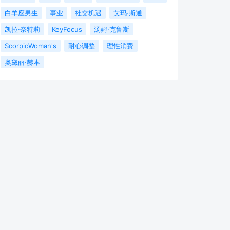
白羊座男生
事业
社交机遇
艾玛·斯通
凯拉·奈特莉
KeyFocus
汤姆·克鲁斯
ScorpioWoman's
耐心调整
理性消费
奥黛丽·赫本