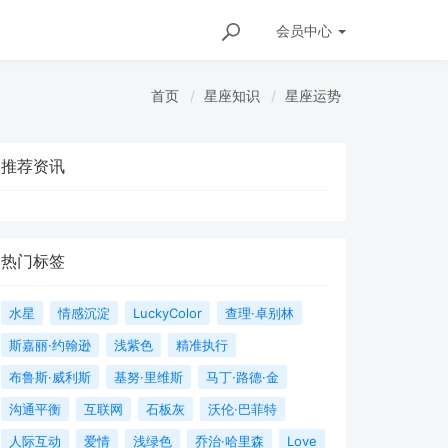
会员
中心
首页
星座知识
星座运势
推荐资讯
热门标签
水星
情感沉淀
LuckyColor
查理·卓别林
斯嘉丽·约翰逊
浅紫色
精准执行
布鲁斯·威利斯
基努·里维斯
马丁·路德·金
沟通平衡
互联网
石板灰
沃伦·巴菲特
人际互动
爱情
浅绿色
乔治·哈里森
Love