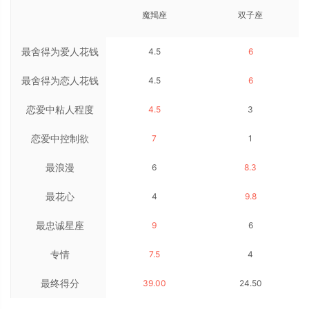
魔羯座
双子座
最舍得为爱人花钱
4.5
6
最舍得为恋人花钱
4.5
6
恋爱中粘人程度
4.5
3
恋爱中控制欲
7
1
最浪漫
6
8.3
最花心
4
9.8
最忠诚星座
9
6
专情
7.5
4
最终得分
39.00
24.50