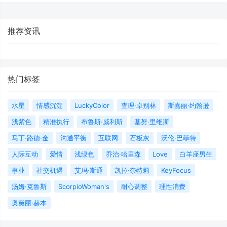
推荐资讯
热门标签
水星
情感沉淀
LuckyColor
查理·卓别林
斯嘉丽·约翰逊
浅紫色
精准执行
布鲁斯·威利斯
基努·里维斯
马丁·路德·金
沟通平衡
互联网
石板灰
沃伦·巴菲特
人际互动
爱情
浅绿色
乔治·哈里森
Love
白羊座男生
事业
社交机遇
艾玛·斯通
凯拉·奈特莉
KeyFocus
汤姆·克鲁斯
ScorpioWoman's
耐心调整
理性消费
奥黛丽·赫本