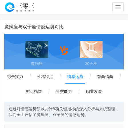
Togg
navig
魔羯座与双子座情感运势对比
魔羯座
双子座
综合实力
|
性格特点
|
情感运势
|
智商情商
|
财运指数
|
社交能力
|
职业发展
通过对情感运势领域共计8项关键指标的深入分析与系统整理，
我们全面评估了魔羯座、双子座的情感运势。