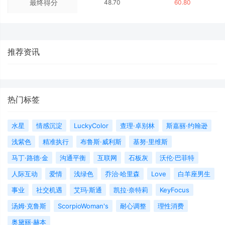
最终得分
48.70
60.80
推荐资讯
热门标签
水星
情感沉淀
LuckyColor
查理·卓别林
斯嘉丽·约翰逊
浅紫色
精准执行
布鲁斯·威利斯
基努·里维斯
马丁·路德·金
沟通平衡
互联网
石板灰
沃伦·巴菲特
人际互动
爱情
浅绿色
乔治·哈里森
Love
白羊座男生
事业
社交机遇
艾玛·斯通
凯拉·奈特莉
KeyFocus
汤姆·克鲁斯
ScorpioWoman's
耐心调整
理性消费
奥黛丽·赫本