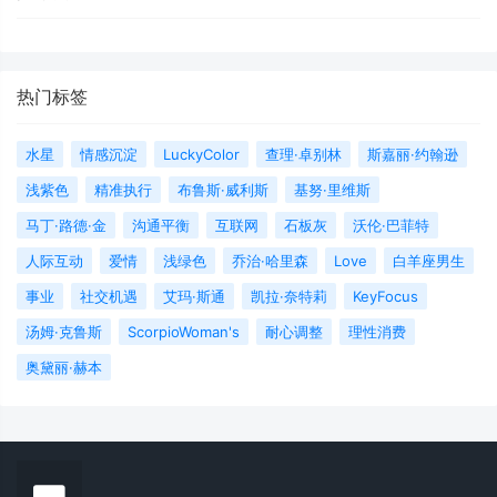
热门标签
水星
情感沉淀
LuckyColor
查理·卓别林
斯嘉丽·约翰逊
浅紫色
精准执行
布鲁斯·威利斯
基努·里维斯
马丁·路德·金
沟通平衡
互联网
石板灰
沃伦·巴菲特
人际互动
爱情
浅绿色
乔治·哈里森
Love
白羊座男生
事业
社交机遇
艾玛·斯通
凯拉·奈特莉
KeyFocus
汤姆·克鲁斯
ScorpioWoman's
耐心调整
理性消费
奥黛丽·赫本