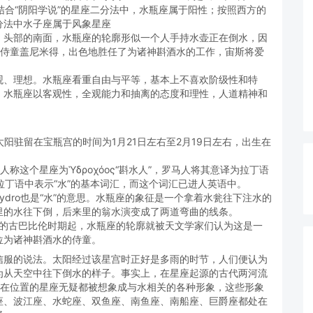
结合“阴阳学说”的星座二分法中，水瓶座属于阳性；按照西方的
分法中水子座属于风象星座
s）头部的南面，水瓶座的轮廓形似一个人手持水壶正在倒水，因
爱的侍童盖尼米得，出色地胜任了为诸神斟酒水的工作，宙斯将爱
观、理想。水瓶座看重自由与平等，基本上不喜欢阶级性和特
。水瓶座以客观性，全观能力和抽离的态度和理性，人道精神和
。太阳驻留在宝瓶宫的时间为1月21日左右至2月19日左右，出生在
人称这个星座为Ὑδροχόος“斟水人”，罗马人将其意译为拉丁语
部分是拉丁语中表示“水”的基本词汇，而这个词汇已进人英语中。
中的 hydro也是“水”的意思。水瓶座的象征是一个拿着水瓮往下注水的
里的水往下倒，后来里的翁水演变成了两道弯曲的线条。
年的古巴比伦时期起，水瓶座的轮廓就被天文学家们认为这是一
位为诸神斟酒水的侍童。
信服的说法。太阳经过该星宫时正好是多雨的时节，人们便认为
为从天空中往下倒水的样子。事实上，在星座起源的古代两河流
所在位置的星座无疑都被想象成与水相关的各种形象，这些形象
座、波江座、水蛇座、双鱼座、南鱼座、南船座、巨爵座都处在