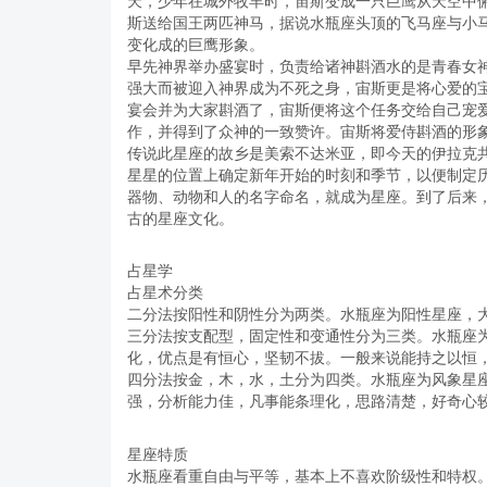
天，少年在城外牧羊时，宙斯变成一只巨鹰从天空中
斯送给国王两匹神马，据说水瓶座头顶的飞马座与小
变化成的巨鹰形象。
早先神界举办盛宴时，负责给诸神斟酒水的是青春女
强大而被迎入神界成为不死之身，宙斯更是将心爱的
宴会并为大家斟酒了，宙斯便将这个任务交给自己宠
作，并得到了众神的一致赞许。宙斯将爱侍斟酒的形
传说此星座的故乡是美索不达米亚，即今天的伊拉克
星星的位置上确定新年开始的时刻和季节，以便制定
器物、动物和人的名字命名，就成为星座。到了后来
古的星座文化。
占星学
占星术分类
二分法按阳性和阴性分为两类。水瓶座为阳性星座，
三分法按支配型，固定性和变通性分为三类。水瓶座
化，优点是有恒心，坚韧不拔。一般来说能持之以恒
四分法按金，木，水，土分为四类。水瓶座为风象星
强，分析能力佳，凡事能条理化，思路清楚，好奇心
星座特质
水瓶座看重自由与平等，基本上不喜欢阶级性和特权