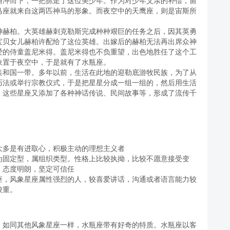
俯冲而下，一把抓走了这位美少年。作为对少年父亲的补偿，宙
马座就来自这两匹神马的形象。而夜空中的天鹰座，则是宙斯所
神赫柏。大英雄赫刺克勒斯完成种种艰巨的任务之后，因其英勇
宝贝女儿赫柏许配给了这位英雄。出嫁后的赫柏无法再出席众神
爱的侍童盖尼米得。盖尼米得也不负重望，出色地胜任了这个工
象置于夜空中，于是就有了水瓶座。
共和国一带。多年以前，生活在此地的迎勒底游牧民族，为了从
历法或举行宗教仪式，于是把星星分成一组一组的，然后用生活
，这些星座又添加了各种神话传说、民间故事等，形成了流传千
大多是有进取心，积极主动的理想主义者
为固定型，属组织类型。性格上比较执拗，比较不愿意接受变
，态度明朗，坚定可信任
座，风象星座属性强烈的人，较喜爱讲话，沟通或者语言能力较
较重。
。如同其他风象星座一样，水瓶座带有好奇的特质。水瓶座以客