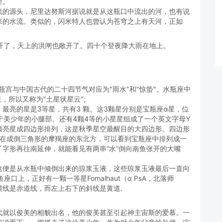
径。
流的源头，尼里达努斯河据说就是从这瓶口中流出的河，也有说
来的水流。类似的，闪米特人也曾认为苍穹之上有天河，正如
了，天上的洪闸也敞开了。四十个登夜降大雨在地上。
宝瓶宫与中国古代的二十四节气对应为"雨水"和"惊蛰"。水瓶座中
，所以又称为"土星状星云";
最亮的星是3等星，共有3 颗。这3颗星分别是宝瓶座α星，位
于美少年的小腿部。还有4颗4等的小星星组成了一个英文字母Y
颗亮星成四边形排列，这是秋季星空最醒目的大四边形。四边形
。在成倒三角形的摩羯座的东北方，可以看到宝瓶座中排列成一
字形再往南延伸，就能看见有两串“水”倒向南鱼张开的大嘴
这便是从水瓶中倾倒出来的琼浆玉液，这些琼浆玉液最后一直向
南鱼座口上，正好有一颗一等星Fomalhaut（α PsA，北落师
线是赤道线，而左上右下的斜线是黄道.
代就以俊美的相貌出名，他的俊美甚至引起神主宙斯的爱慕。一