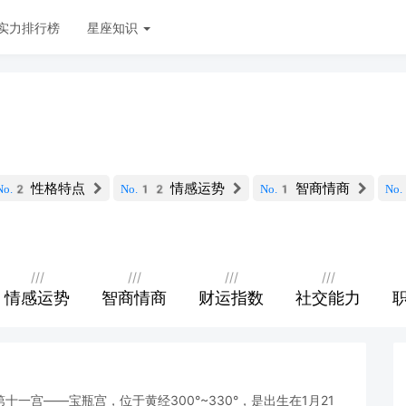
实力排行榜
星座知识
性格特点
情感运势
智商情商
No.2
No.12
No.1
No
///
///
///
///
情感运势
智商情商
财运指数
社交能力
第十一宫——宝瓶宫，位于黄经300°~330°，是出生在1月21