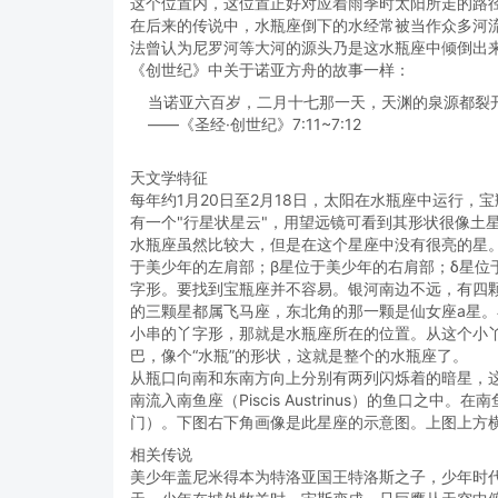
这个位置内，这位置正好对应着雨季时太阳所走的路
在后来的传说中，水瓶座倒下的水经常被当作众多河
法曾认为尼罗河等大河的源头乃是这水瓶座中倾倒出
《创世纪》中关于诺亚方舟的故事一样：
当诺亚六百岁，二月十七那一天，天渊的泉源都裂开
——《圣经·创世纪》7:11~7:12
天文学特征
每年约1月20日至2月18日，太阳在水瓶座中运行，
有一个"行星状星云"，用望远镜可看到其形状很像土星
水瓶座虽然比较大，但是在这个星座中没有很亮的星。
于美少年的左肩部；β星位于美少年的右肩部；δ星位
字形。要找到宝瓶座并不容易。银河南边不远，有四
的三颗星都属飞马座，东北角的那一颗是仙女座a星
小串的丫字形，那就是水瓶座所在的位置。从这个小丫
巴，像个“水瓶”的形状，这就是整个的水瓶座了。
从瓶口向南和东南方向上分别有两列闪烁着的暗星，
南流入南鱼座（Piscis Austrinus）的鱼口之中。在
门）。下图右下角画像是此星座的示意图。上图上方横
相关传说
美少年盖尼米得本为特洛亚国王特洛斯之子，少年时