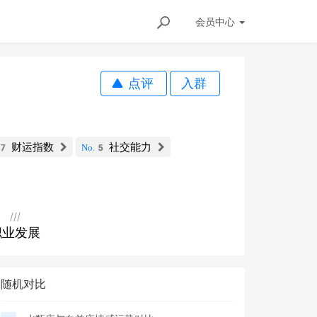
会员
中心
点评
入群
财运指数
社交能力
.7
No.5
///
职业发展
随机对比