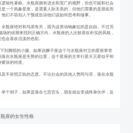
有逻辑性著称。水瓶座拥有进步和宽广的视野，但也可能和社会
竟是一个风象星座，是需要人际关系的，但他们需要的是朋友而
，他们不容别人干预或告诉他们该如何思考和做事。
。水瓶座绝对和鸟类有关，因为这类动物象征的是自由。不过另
电磁场的侦测来找到正确方向。水瓶座的人比较喜欢朴实的风格，
们也会喜欢活泼的色彩。
盖以下到脚部的小腿。如果说狮子座这个与水瓶座对立的星座掌管
阳落在水瓶座是失势的位置，这个星座的主宰行星天王星似乎和
种紧张的特质。
以及不依照正轨的态度。不论社会的其他人赞同与否，落在水瓶
。举个例子，如果是落在七宫宫头，朋友就会变成终身伙伴，反
。
水瓶座的女生性格