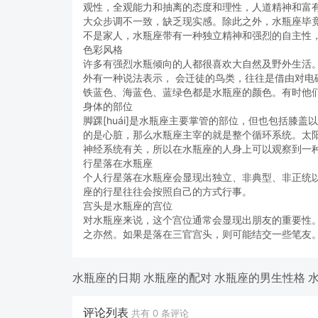
观性，全观能力和抽离的态度和理性，人道精神和富
大众步调不一致，缺乏现实感。除此之外，水瓶座毕
不是家人，水瓶座带有一种独立精神和强烈的自主性
色彩风格
许多有强烈水瓶倾向的人都很喜欢大自然及野外生活
外有一种说法表示， 会迁徒的鸟类，往往是借由对
铁蓝色、海蓝色、蓝绿色都是水瓶座的颜色。有时他
身体的部位
脚踝[huái]是水瓶座主要掌管的部位，但也包括膝
的是心脏，那么水瓶座主宰的就是整个循环系统。太
神经系统有关，所以在水瓶座的人身上可以观察到一
行星落在水瓶座
个人行星落在水瓶座会显现出独立、非典型、非正统
座的行星往往会按照自己的方式行事。
宫头是水瓶座的宫位
对水瓶座来说，这个宫位通常会显现出朋友的重要性
之亦然。如果是落在三官宫头，则可能结交一些笔友
水瓶座的日期
水瓶座的配对
水瓶座的男生性格
评论列表
共有
0
条评论