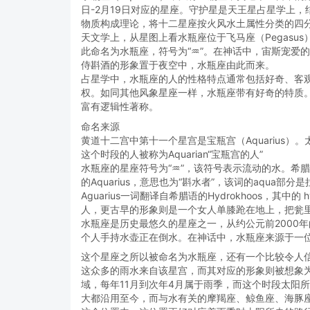
日-2月19日对应的星座。守护星是天王星占星学上，
物质构成理论，将十二星座按火风水土属性分类的四
天文学上，从星图上看水瓶座位于飞马座（Pegasu
此命名为水瓶座，符号为“♒︎”。在神话中，宙斯宠
侍斟酒的形象置于夜空中，水瓶座由此而来。
占星学中，水瓶座的人的性格特点通常包括好奇、客
权。如同其他风象星座一样，水瓶座带有好奇的特质
富有逻辑性著称。
命名来源
黄道十二宫中第十一个星宫是宝瓶宫（Aquarius）
这个时段的人被称为Aquarian“宝瓶宫的人”
水瓶座的星座符号为“♒︎”，该符号表示流动的水。希腊
的Aquarius，意思也为“斟水者”，该词的aqua
Aguarius一词翻译自希腊语的Hydrokhoos，其
人，更古早的形象则是一个女人单膝跄在地上，把瓮
水瓶座是历史最悠久的星座之一，从约公元前2000
个人手持水壶正在倒水。在神话中，水瓶座来源于一
这个星座之所以被命名为水瓶座，还有一个比较令人
这众多的雨水来自该星宫，而其对应的形象则被想象
域，每年11月到次年4月属于雨季，而这个时段太阳
大都沿用至今，而与水有关的摩羯座、鲸鱼座、海豚