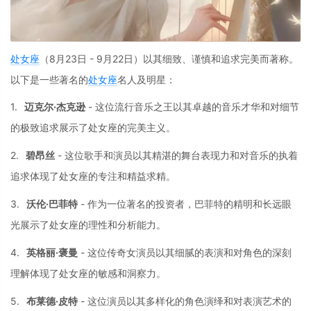
处女座
（8月23日
-
9月22日）以其细致、
谨慎和追求完美而著称。
以下是一些著名的
处女座
名人及明星
：
1.
迈克尔·杰克逊
-
这位流行音乐之王
以其卓越的音乐才
华和对细节
的极致
追求展示了处女座
的完美主义。
2.
碧昂丝
-
这位歌手和演员以
其精湛的舞台表现
力和对音乐的执着
追求体现了处女座
的专注和精益求精
。
3.
沃伦·巴菲特
-
作为一位著名的投资者，
巴菲特的精明和长
远眼
光展示了处女
座的理性和分析能
力。
4.
英格丽·褒曼
-
这位传奇女演员以
其细腻的表演和对
角色的深刻
理解体
现了处女座的敏感
和洞察力。
5.
布莱德·皮特
-
这位演员以其多样
化的角色演绎和对
表演艺术的