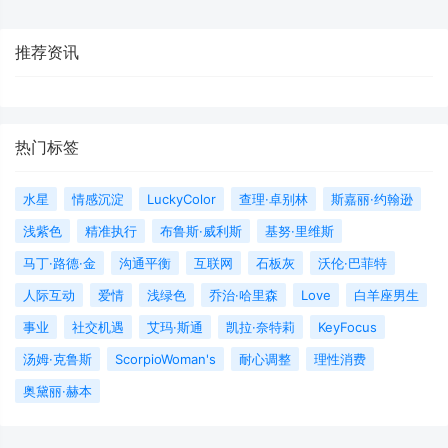
推荐资讯
热门标签
水星
情感沉淀
LuckyColor
查理·卓别林
斯嘉丽·约翰逊
浅紫色
精准执行
布鲁斯·威利斯
基努·里维斯
马丁·路德·金
沟通平衡
互联网
石板灰
沃伦·巴菲特
人际互动
爱情
浅绿色
乔治·哈里森
Love
白羊座男生
事业
社交机遇
艾玛·斯通
凯拉·奈特莉
KeyFocus
汤姆·克鲁斯
ScorpioWoman's
耐心调整
理性消费
奥黛丽·赫本