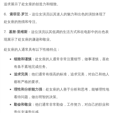
追求展
示了处女座的创造
力和细致。
6.
索菲亚·罗兰
-
这位女演员以其迷
人的魅力和出色的
演技体现了
处女座
的热情和专注。
7.
基努·里维斯
-
这位演员以其低调
的生活方式和在电
影中的出色表
现展
示了处女座的谦逊
和敬业。
处女座的人通常具
有以下性格特点：
细致和谨慎
：
处女座的人通常非常注重细节，
做事谨慎，
喜欢
有条不紊地完成任务。
追求完美
：
他们通常有很高的标准，
追求完美，
对自己和他人
都有严格的要求。
理性和分析能力强
：
处女座的人善于分析和思考，
能够理性地
看待问题，
做出明智的决策。
勤奋和敬业
：
他们通常非常勤奋，
工作努力，
对自己的职业和
责任充满责任感。