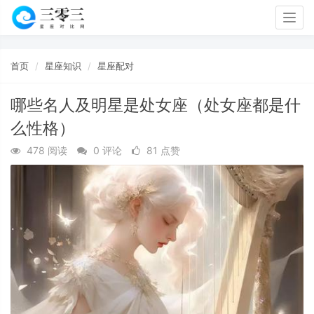
Togg
navig
首页
星座知识
星座配对
哪些名人及明星是处女座（处女座都是什
么性格）
478 阅读
0 评论
81 点赞