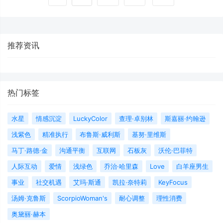
推荐资讯
热门标签
水星
情感沉淀
LuckyColor
查理·卓别林
斯嘉丽·约翰逊
浅紫色
精准执行
布鲁斯·威利斯
基努·里维斯
马丁·路德·金
沟通平衡
互联网
石板灰
沃伦·巴菲特
人际互动
爱情
浅绿色
乔治·哈里森
Love
白羊座男生
事业
社交机遇
艾玛·斯通
凯拉·奈特莉
KeyFocus
汤姆·克鲁斯
ScorpioWoman's
耐心调整
理性消费
奥黛丽·赫本