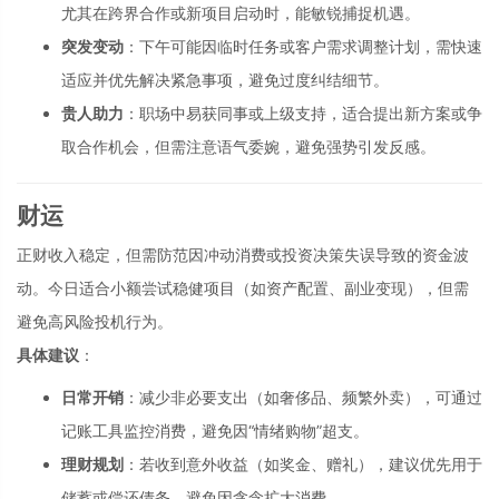
尤其在跨界合作或新项目启动时，能敏锐捕捉机遇。
突发变动
：下午可能因临时任务或客户需求调整计划，需快速
适应并优先解决紧急事项，避免过度纠结细节。
贵人助力
：职场中易获同事或上级支持，适合提出新方案或争
取合作机会，但需注意语气委婉，避免强势引发反感。
财运
正财收入稳定，但需防范因冲动消费或投资决策失误导致的资金波
动。今日适合小额尝试稳健项目（如资产配置、副业变现），但需
避免高风险投机行为。
具体建议
：
日常开销
：减少非必要支出（如奢侈品、频繁外卖），可通过
记账工具监控消费，避免因“情绪购物”超支。
理财规划
：若收到意外收益（如奖金、赠礼），建议优先用于
储蓄或偿还债务，避免因贪念扩大消费。