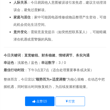
人际关系
：今日易因他人意图被误读引发焦虑，建议主动澄清
误会，避免过度解读。
家庭与居住
：家中可能因电器维修或物品整理产生变动，可借
此机会优化生活空间。
意外变化
：需留意直觉提示（如突然想联系某人），可能暗藏
潜在机遇或需警惕的风险。
今日关键词
：
直觉敏锐、财务稳健、情绪调节、务实沟通
幸运色
：浅紫色 / 蓝色；
幸运数字
：3 / 0
最佳行动时段
：下午3点至7点（适合处理重要事务或决策）
整体而言，今日宜以“
顺势而为+适度调整
”为核心策略，在动态中把
握机遇，同时留出时间恢复精力，为后续发展积蓄能量。
点赞(
2
)
打赏