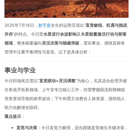
2025年7月16日，
射手座
女生的运势呈现出“
直觉敏锐、机遇与挑战
并存
”的特点。今日受
水星逆行余波影响
及
木星能量激活行动与探索
领域
，整体能量偏向
灵活决策与稳健突破
，需在事业、感情及财务
管理中注重平衡理性与直觉。以下是具体分析：
事业与学业
今日职场状态需以“
直觉驱动+灵活调整
”为核心，尤其适合处理关键
任务或开拓新领域。上午宜专注核心工作，但需警惕因流程模糊或
突发变动导致的效率波动；下午则需主动整合人脉资源，借助他人
助力化解潜在阻碍。
重点提示
：
直觉与决策
：今日直觉力极强，适合跟随直觉做出关键决策，