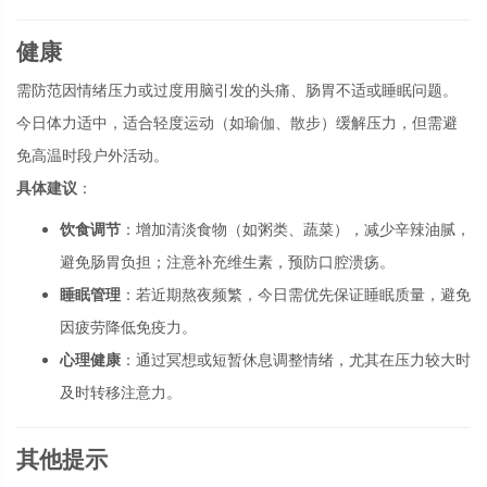
健康
需防范因情绪压力或过度用脑引发的头痛、肠胃不适或睡眠问题。
今日体力适中，适合轻度运动（如瑜伽、散步）缓解压力，但需避
免高温时段户外活动。
具体建议
：
饮食调节
：增加清淡食物（如粥类、蔬菜），减少辛辣油腻，
避免肠胃负担；注意补充维生素，预防口腔溃疡。
睡眠管理
：若近期熬夜频繁，今日需优先保证睡眠质量，避免
因疲劳降低免疫力。
心理健康
：通过冥想或短暂休息调整情绪，尤其在压力较大时
及时转移注意力。
其他提示