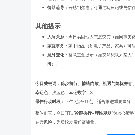
情绪疏导
：若感到焦虑，可通过写日记或与信
其他提示
人际关系
：今日易因他人态度突变（如同事突
家庭事务
：家中物品（如电子产品、家具）可
意外变化
：留意直觉提示（如突然想联系某人
阱）。
今日关键词
：
稳步前行、情绪内敛、机遇与隐忧并存
幸运色
：浅蓝色；
幸运数字
：8
最佳行动时段
：上午9点至11点（适合推进重要事务
整体而言，今日宜以“
冷静执行+理性规划
”为核心策
健康风险，为后续发展积蓄能量。