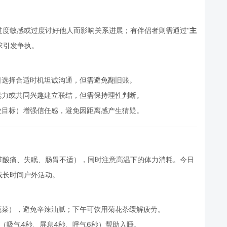
过度敏感或过度讨好他人而影响关系进展；有伴侣者则需通过“
主
求引发争执。
日选择合适时机坦诚沟通，但需避免翻旧账。
能力或共同兴趣建立联结，但需保持理性判断。
业目标）增强信任感，避免因距离感产生猜疑。
节酸痛、失眠、肠胃不适），同时注意高温下的体力消耗。今日
或长时间户外活动。
蔬菜），避免辛辣油腻；下午可饮用菊花茶缓解疲劳。
”（吸气4秒、屏息4秒、呼气6秒）帮助入睡。