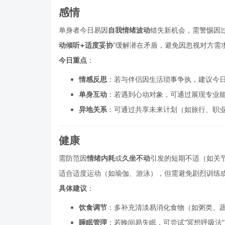
感情
单身者今日易因
自我情绪波动
错失新机会，需警惕因
动倾听+适度妥协
”缓解潜在矛盾，避免因忽视对方需
今日重点
：
情感反思
：若与伴侣因生活琐事争执，建议今
单身互动
：若遇到心动对象，可通过展现专业
异地关系
：可通过共享未来计划（如旅行、职
健康
需防范因
情绪内耗
或
久坐不动
引发的短期不适（如关
适合适度运动（如瑜伽、游泳），但需避免剧烈训练
具体建议
：
饮食调节
：多补充清淡易消化食物（如粥类、
睡眠管理
：若晚间易失眠，可尝试“冥想呼吸法