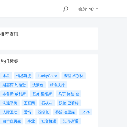
会员
中心
推荐资讯
热门标签
水星
情感沉淀
LuckyColor
查理·卓别林
斯嘉丽·约翰逊
浅紫色
精准执行
布鲁斯·威利斯
基努·里维斯
马丁·路德·金
沟通平衡
互联网
石板灰
沃伦·巴菲特
人际互动
爱情
浅绿色
乔治·哈里森
Love
白羊座男生
事业
社交机遇
艾玛·斯通