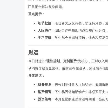
团队配合解决复杂问题。
重点提示
：
细节把控
：若任务需反复调整，需保持冷静，
人际协作
：团队合作中易因沟通误差产生分歧
学习突破
：学生党今日思维清晰，适合攻克复
财运
今日财运以“
理性规划、克制消费
”为核心，正财收入
动消费导致资金紧张。偏财运存在波动，需谨慎评估
具体建议
：
财务规划
：若收到意外收入（如奖金、兼职报
消费预警
：下午易因促销活动产生非必要开支
投资策略
：本月金星换座后财运将回暖，当前