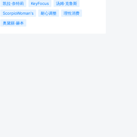
凯拉·奈特莉
KeyFocus
汤姆·克鲁斯
ScorpioWoman's
耐心调整
理性消费
奥黛丽·赫本