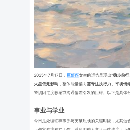
2025年7月17日，
巨蟹座
女生的运势呈现出“
稳步前行
火星低潮影响
，整体能量偏向
需专注执行力、平衡情
警惕因过度敏感或沟通偏差引发的阻碍。以下是具体
事业与学业
今日是处理琐碎事务与突破瓶颈的关键时段，尤其适
上午宜专注独立工作，避免因他人意见干扰进度；下午