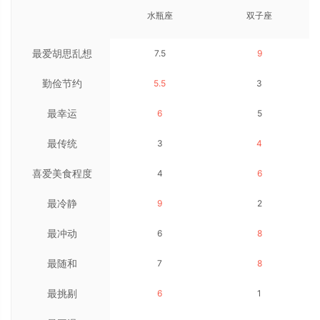
水瓶座
双子座
最爱胡思乱想
7.5
9
勤俭节约
5.5
3
最幸运
6
5
最传统
3
4
喜爱美食程度
4
6
最冷静
9
2
最冲动
6
8
最随和
7
8
最挑剔
6
1