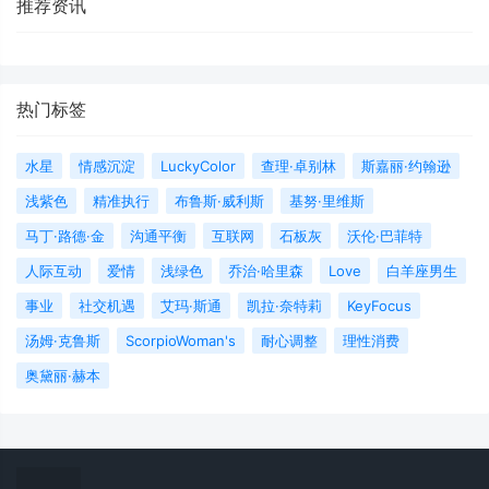
推荐资讯
热门标签
水星
情感沉淀
LuckyColor
查理·卓别林
斯嘉丽·约翰逊
浅紫色
精准执行
布鲁斯·威利斯
基努·里维斯
马丁·路德·金
沟通平衡
互联网
石板灰
沃伦·巴菲特
人际互动
爱情
浅绿色
乔治·哈里森
Love
白羊座男生
事业
社交机遇
艾玛·斯通
凯拉·奈特莉
KeyFocus
汤姆·克鲁斯
ScorpioWoman's
耐心调整
理性消费
奥黛丽·赫本