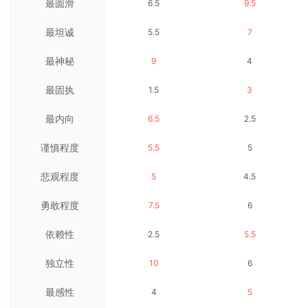
最圆滑
6.5
9.5
最坦诚
5.5
7
最神秘
9
4
最固执
1.5
3
最内向
6.5
2.5
谨慎程度
5.5
5
悲观程度
5
4.5
勇敢程度
7.5
6
依赖性
2.5
5.5
独立性
10
6
最感性
4
5