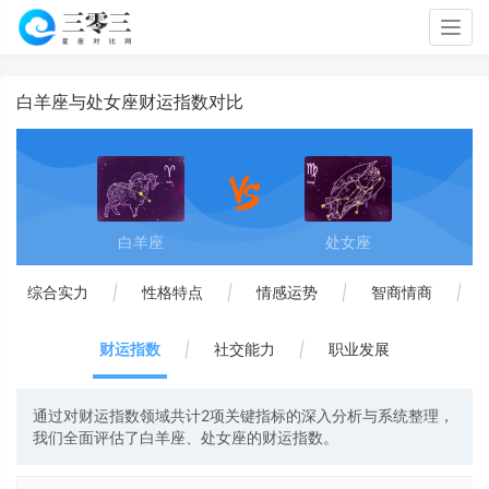
Togg
navig
白羊座与处女座财运指数对比
白羊座
处女座
综合实力
|
性格特点
|
情感运势
|
智商情商
|
财运指数
|
社交能力
|
职业发展
通过对财运指数领域共计2项关键指标的深入分析与系统整理，
我们全面评估了白羊座、处女座的财运指数。