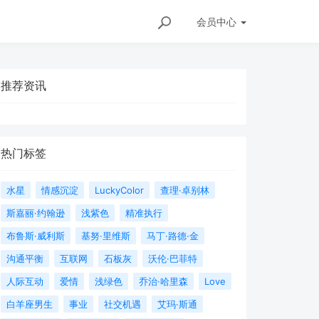
会员
中心
推荐资讯
热门标签
水星
情感沉淀
LuckyColor
查理·卓别林
斯嘉丽·约翰逊
浅紫色
精准执行
布鲁斯·威利斯
基努·里维斯
马丁·路德·金
沟通平衡
互联网
石板灰
沃伦·巴菲特
人际互动
爱情
浅绿色
乔治·哈里森
Love
白羊座男生
事业
社交机遇
艾玛·斯通