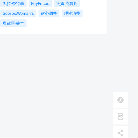
凯拉·奈特莉
KeyFocus
汤姆·克鲁斯
ScorpioWoman's
耐心调整
理性消费
奥黛丽·赫本