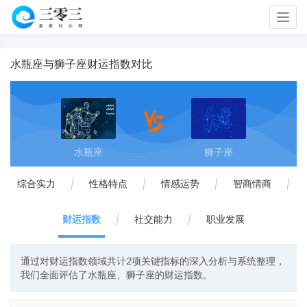
Togg
navig
水瓶座与狮子座财运指数对比
水瓶座
狮子座
综合实力
|
性格特点
|
情感运势
|
智商情商
|
财运指数
|
社交能力
|
职业发展
通过对财运指数领域共计2项关键指标的深入分析与系统整理，
我们全面评估了水瓶座、狮子座的财运指数。