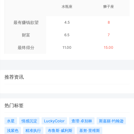
水瓶座
狮子座
最有赚钱欲望
4.5
8
财富
6.5
7
最终得分
11.00
15.00
推荐资讯
热门标签
水星
情感沉淀
LuckyColor
查理·卓别林
斯嘉丽·约翰逊
浅紫色
精准执行
布鲁斯·威利斯
基努·里维斯